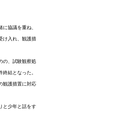
緒に協議を重ね、
受け入れ、観護措
のの、試験観察処
件終結となった。
の観護措置に対応
りと少年と話をす