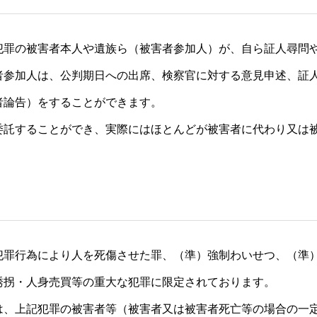
犯罪の被害者本人や遺族ら（被害者参加人）が、自ら証人尋問
者参加人は、公判期日への出席、検察官に対する意見申述、証
者論告）をすることができます。
委託することができ、実際にはほとんどが被害者に代わり又は
犯罪行為により人を死傷させた罪、（準）強制わいせつ、（準
誘拐・人身売買等の重大な犯罪に限定されております。
は、上記犯罪の被害者等（被害者又は被害者死亡等の場合の一