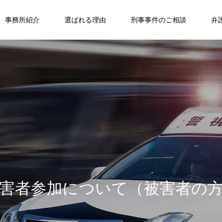
事務所紹介
選ばれる理由
刑事事件のご相談
弁
害
者
参
加
に
つ
い
て
（
被
害
者
の