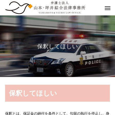
保
釈
し
て
ほ
し
い
保釈してほしい
保釈とは、保証金の納付を条件として、勾留の執行を停止し、身