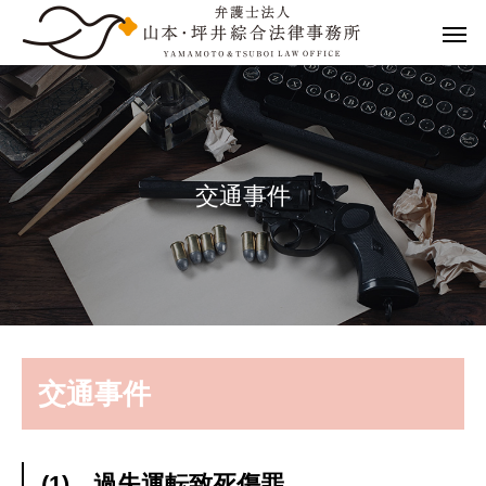
交
通
事
件
交通事件
(1) 過失運転致死傷罪