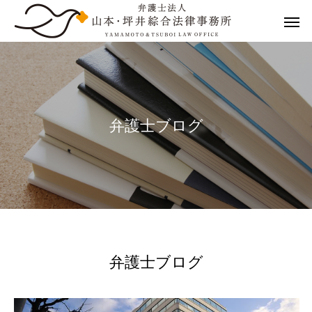
弁
護
士
ブ
ロ
グ
弁護士ブログ